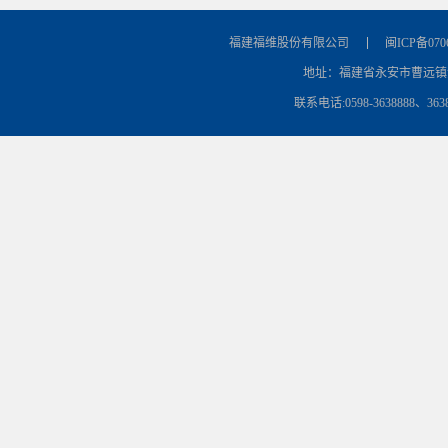
福建福维股份有限公司
闽ICP备070
地址：福建省永安市曹远镇清
联系电话:0598-3638888、3638