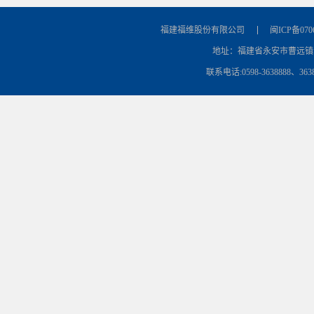
福建福维股份有限公司
闽ICP备070
地址：福建省永安市曹远镇清
联系电话:0598-3638888、3638