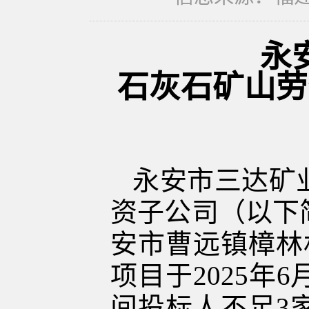
永
石灰石矿
山
劳
永安市三达矿
资子公司
（以下
安市
曹远镇樟林
项目
于
2025
年
6
间投标人不足
3