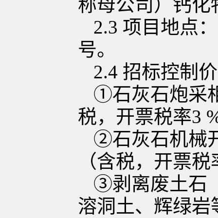
称母公司
）
钙化
2.3
项目地点：
号
。
2.4
招标控制价
①
石灰石炮采
税，开票税率
3
②
石灰石机械
（含税，开票税
③
剥离废土石
溶洞土、
辉绿岩